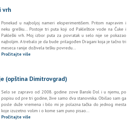
i vrh
Ponekad u najboljoj nameri eksperimentišem. Pritom napravim i
neku grešku... Postoje tri puta koji od Pakleštice vode na Čuke i
Pakleški vrh. Moj izbor puta za povratak u selo nije se pokazao
najboljim. A trebalo je da bude prilagođen Dragani koja je tačno tri
meseca ranije doživela tešku povredu...
Pročitajte više
je (opština Dimitrovgrad)
Selo se zapravo od 2008. godine zove Banski Dol i u njemu, po
popisu od pre tri godine, žive samo dva stanovnika. Obišao sam ga
posle duže vremena i bilo mi je polazna tačka do jednog mesta
koje izuzetno volim i o kome sam puno pisao...
Pročitajte više