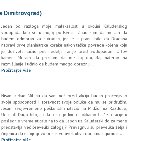
na Dimitrovgrad)
Jedan od razloga moje malaksalosti u okolini Kaluđerskog
vodopada krio se u mojoj podsvesti. Znao sam da moram da
budem odmoran za sutradan, jer je u planu bilo da Dragana
napravi prve planinarske korake nakon teške povrede kolena koju
je doživela tačno pet nedelja ranije pred vodopadom Orlov
kamen. Moram da priznam da me taj događaj naterao na
razmišljanje i učinio da budem mnogo oprezniji...
Pročitajte više
Nisam rekao Milanu da sam noć pred akciju budan procenjivao
svoje sposobnosti i ispravnost svoje odluke da mu se pridružim.
Jesam svojevremeno peške sâm izlazio na Midžor uz Razdolje,
Udicu ili Dugo bilo, ali da li su godine i kudikamo lakše relacije u
poslednje vreme uticale na to da uspon uz Kaluđerski do za mene
predstavlja već preveliki zalogaj? Prevagnuli su prevelika želja i
činjenica da mi njegovo prisustvo uvek uliva dodatnu sigurnost...
Pročitajte više