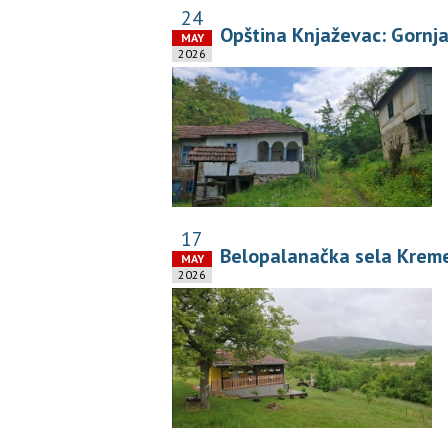
24
Opština Knjaževac: Gornja
MAY
2026
17
Belopalanačka sela Kremen
MAY
2026