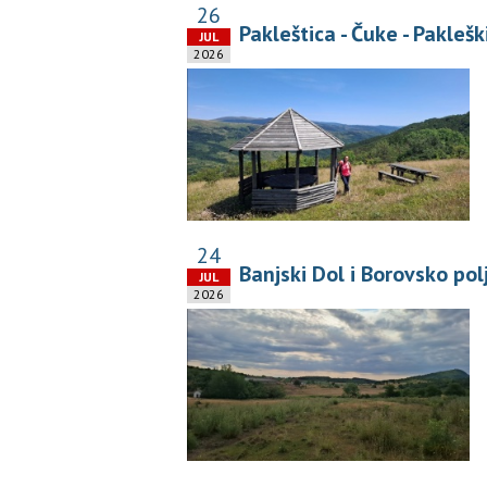
26
Pakleštica - Čuke - Paklešk
JUL
2026
24
Banjski Dol i Borovsko pol
JUL
2026