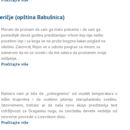
Pročitajte više
eričje (opština Babušnica)
Moram da priznam da sam ga malo potcenio i da sam ga
poslednjih deset godina predstavljao vrhom koji nije nešto
posebno lep i sa koga se ne pruža bogzna kakav pogled na
okolinu. Zauzvrat, Rnjos se u subotu poigrao sa mnom, sa
namerom da mi se osveti i da me natera da promenim svoje
mišljenje…
Pročitajte više
Namera nam je bila da ,,pobegnemo'' od visokih temperatura u
nižim krajevima i da osetimo jutarnju staroplaninsku svežinu.
Istovremeno, trebalo je da naša nova akcija predstavlja test
izdržljivosti za Draganinu nogu, na završetku devete nedelje od
nesrećne povrede u Lisevskom dolu...
Pročitajte više