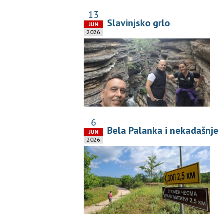
13
Slavinjsko grlo
JUN
2026
6
Bela Palanka i nekadašnje
JUN
2026