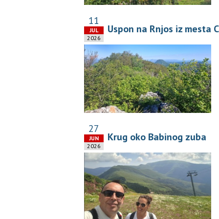
11
Uspon na Rnjos iz mesta C
JUL
2026
27
Krug oko Babinog zuba
JUN
2026