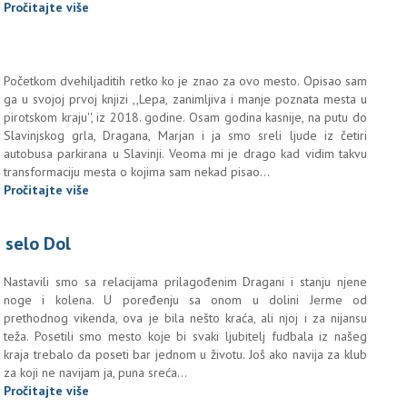
Pročitajte više
Početkom dvehiljaditih retko ko je znao za ovo mesto. Opisao sam
ga u svojoj prvoj knjizi ,,Lepa, zanimljiva i manje poznata mesta u
pirotskom kraju'', iz 2018. godine. Osam godina kasnije, na putu do
Slavinjskog grla, Dragana, Marjan i ja smo sreli ljude iz četiri
autobusa parkirana u Slavinji. Veoma mi je drago kad vidim takvu
transformaciju mesta o kojima sam nekad pisao...
Pročitajte više
 selo Dol
Nastavili smo sa relacijama prilagođenim Dragani i stanju njene
noge i kolena. U poređenju sa onom u dolini Jerme od
prethodnog vikenda, ova je bila nešto kraća, ali njoj i za nijansu
teža. Posetili smo mesto koje bi svaki ljubitelj fudbala iz našeg
kraja trebalo da poseti bar jednom u životu. Još ako navija za klub
za koji ne navijam ja, puna sreća...
Pročitajte više