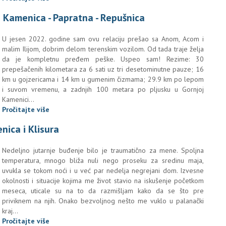
 Kamenica - Papratna - Repušnica
U jesen 2022. godine sam ovu relaciju prešao sa Anom, Acom i
malim Ilijom, dobrim delom terenskim vozilom. Od tada traje želja
da je kompletnu pređem peške. Uspeo sam! Rezime: 30
prepešačenih kilometara za 6 sati uz tri desetominutne pauze; 16
km u gojzericama i 14 km u gumenim čizmama; 29.9 km po lepom
i suvom vremenu, a zadnjih 100 metara po pljusku u Gornjoj
Kamenici...
Pročitajte više
ica i Klisura
Nedeljno jutarnje buđenje bilo je traumatično za mene. Spoljna
temperatura, mnogo bliža nuli nego proseku za sredinu maja,
uvukla se tokom noći i u već par nedelja negrejani dom. Izvesne
okolnosti i situacije kojima me život stavio na iskušenje početkom
meseca, uticale su na to da razmišljam kako da se što pre
priviknem na njih. Onako bezvoljnog nešto me vuklo u palanački
kraj...
Pročitajte više