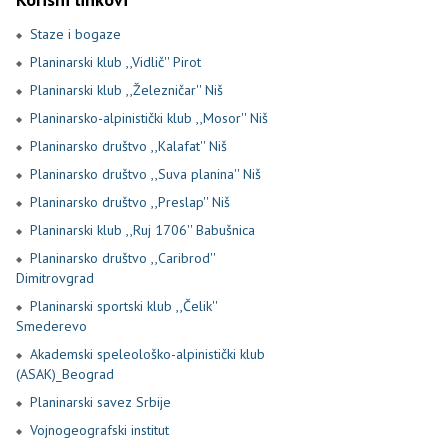
Staze i bogaze
Planinarski klub ,,Vidlič'' Pirot
Planinarski klub ,,Železničar'' Niš
Planinarsko-alpinistički klub ,,Mosor'' Niš
Planinarsko društvo ,,Kalafat'' Niš
Planinarsko društvo ,,Suva planina'' Niš
Planinarsko društvo ,,Preslap'' Niš
Planinarski klub ,,Ruj 1706'' Babušnica
Planinarsko društvo ,,Caribrod''
Dimitrovgrad
Planinarski sportski klub ,,Čelik''
Smederevo
Akademski speleološko-alpinistički klub
(ASAK)_Beograd
Planinarski savez Srbije
Vojnogeografski institut