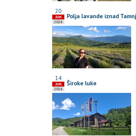
20
Polja lavande iznad Tamnj
JUN
2026
14
Široke luke
JUN
2026