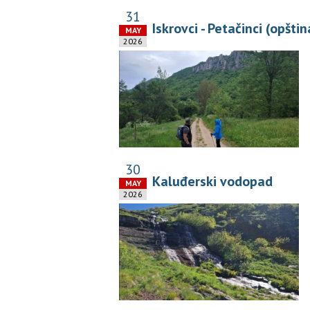
31
Iskrovci - Petačinci (opšti
MAY
2026
30
Kaluđerski vodopad
MAY
2026