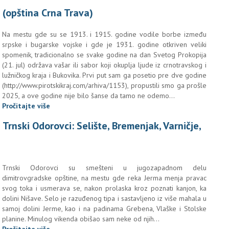
 (opština Crna Trava)
Na mestu gde su se 1913. i 1915. godine vodile borbe između
srpske i bugarske vojske i gde je 1931. godine otkriven veliki
spomenik, tradicionalno se svake godine na dan Svetog Prokopija
(21. jul) održava vašar ili sabor koji okuplja ljude iz crnotravskog i
lužničkog kraja i Bukovika. Prvi put sam ga posetio pre dve godine
(http://www.pirotskikraj.com/arhiva/1153),
propustili smo ga prošle
2025, a ove godine nije bilo šanse da tamo ne odemo...
Pročitajte više
rnski Odorovci: Selište, Bremenjak, Varničje,
Trnski Odorovci su smešteni u jugozapadnom delu
dimitrovgradske opštine, na mestu gde reka Jerma menja pravac
svog toka i usmerava se, nakon prolaska kroz poznati kanjon, ka
dolini Nišave. Selo je razuđenog tipa i sastavljeno iz više mahala u
samoj dolini Jerme, kao i na padinama Grebena, Vlaške i Stolske
planine. Minulog vikenda obišao sam neke od njih...