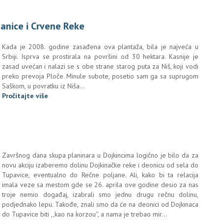
anice i Crvene Reke
Kada je 2008. godine zasađena ova plantaža, bila je najveća u
Srbiji. Isprva se prostirala na površini od 30 hektara. Kasnije je
zasad uvećan i nalazi se s obe strane starog puta za Niš, koji vodi
preko prevoja Ploče. Minule subote, posetio sam ga sa suprugom
Saškom, u povratku iz Niša...
Pročitajte više
Završnog dana skupa planinara u Dojkincima logično je bilo da za
novu akciju izaberemo dolinu Dojkinačke reke i deonicu od sela do
Tupavice, eventualno do Rečne poljane. Ali, kako bi ta relacija
imala veze sa mestom gde se 26. aprila ove godine desio za nas
troje nemio događaj, izabrali smo jednu drugu rečnu dolinu,
podjednako lepu. Takođe, znali smo da će na deonici od Dojkinaca
do Tupavice biti ,,kao na korzou'', a nama je trebao mir...