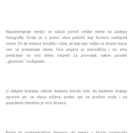
Najzanimljivije mesto se nalazi pored velike stene na zadnjoj
fotografiji. Ovde se u ponor sliva potočić koji formira vodopad
visine 30-ak metara (možda i više), ali koji nije vidljiv sa strane staze
već sa pomenute stene. Ova pojava je periodična i mi smo
pentranje na ovu stenu ostavili za povratak, nakon posete
,,glavnom'' vodopadu...
U daljem kretanju rubom kanjona morali smo da budemo krajnje
oprezni jer se staza sužava, preko nje se preliva voda i na
pojedinim mestima je vrlo klizavo:
Posle te problematične deonice, do mesta u blizini vodopada