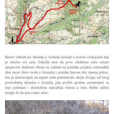
Nismo odmah po dolasku u Gostušu krenuli u pravcu vodopada koji
je istočno od sela. Odlučili smo da prvo obiđemo selo celom
njegovom dužinom. Mene su odmah na početku prijatno iznenadile
dve stvari. Nivo vode u Gostušici i potoku Gavran dol, njenoj pritoci,
bio je obećavajući za uspeh naše planinarske akcije. Drugo, od mog
poslednjeg dolaska u Gostušu, jula prošle godine, postavljeni su
lepi putokazi i obeležena najvažnija mesta u selu. Nešto slično
moglo bi da ima svako selo: