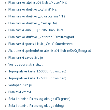
Planinarsko-alpinistički klub ,,Mosor'' Niš
Planinarsko društvo ,,Kalafat'' Niš
Planinarsko društvo ,,Suva planina'' Niš
Planinarsko društvo ,,Preslap'' Niš
Planinarski klub ,,Ruj 1706'' Babušnica
Planinarsko društvo ,,Caribrod'' Dimitrovgrad
Planinarski sportski klub ,,Čelik'' Smederevo
Akademski speleološko-alpinistički klub (ASAK)_Beograd
Planinarski savez Srbije
Vojnogeografski institut
Topografske karte 1:50000 (download)
Topografske karte 1:25000 (download)
Vodopadi Srbije
Planinski vrhovi
Sela i planine Pirotskog okruga (FB grupa)
Sela i planine Pirotskog okruga (blog)