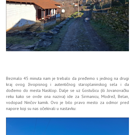
Bezmalo 45 minuta nam je trebalo da pređemo s jednog na drugi
kraj ovog živopisnog i autentičnog staroplaninskog sela i da
dođemo do mesta Nasklop. Dalje se uz Gostušicu (ili Jovanovačku
reku kako se ovde ona naziva) ide za Sirmanicu, Modrež, Belan,
vodopad Ninčov kamik. Ovo je bilo pravo mesto za odmor pred
napore koji su nas očekivali u nastavku: