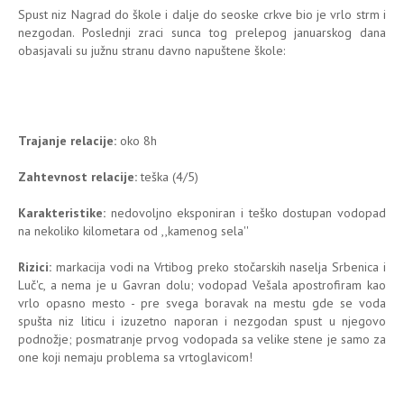
Spust niz Nagrad do škole i dalje do seoske crkve bio je vrlo strm i
nezgodan. Poslednji zraci sunca tog prelepog januarskog dana
obasjavali su južnu stranu davno napuštene škole:
Trajanje relacije:
oko 8h
Zahtevnost relacije:
teška (4/5)
Karakteristike:
nedovoljno eksponiran i teško dostupan vodopad
na nekoliko kilometara od ,,kamenog sela''
Rizici:
markacija vodi na Vrtibog preko stočarskih naselja Srbenica i
Luč'c, a nema je u Gavran dolu; vodopad Vešala apostrofiram kao
vrlo opasno mesto - pre svega boravak na mestu gde se voda
spušta niz liticu i izuzetno naporan i nezgodan spust u njegovo
podnožje; posmatranje prvog vodopada sa velike stene je samo za
one koji nemaju problema sa vrtoglavicom!