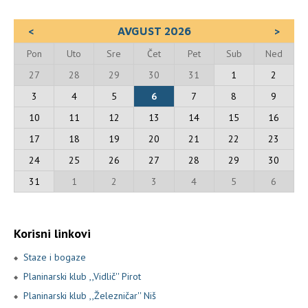
<
AVGUST 2026
>
Pon
Uto
Sre
Čet
Pet
Sub
Ned
27
28
29
30
31
1
2
3
4
5
6
7
8
9
10
11
12
13
14
15
16
17
18
19
20
21
22
23
24
25
26
27
28
29
30
31
1
2
3
4
5
6
Korisni linkovi
Staze i bogaze
Planinarski klub ,,Vidlič'' Pirot
Planinarski klub ,,Železničar'' Niš