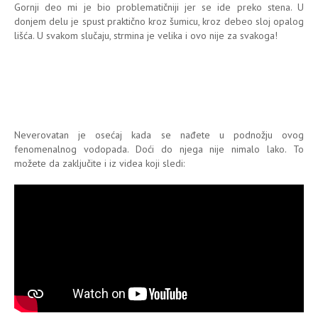
Gornji deo mi je bio problematičniji jer se ide preko stena. U
donjem delu je spust praktično kroz šumicu, kroz debeo sloj opalog
lišća. U svakom slučaju, strmina je velika i ovo nije za svakoga!
Neverovatan je osećaj kada se nađete u podnožju ovog
fenomenalnog vodopada. Doći do njega nije nimalo lako. To
možete da zaključite i iz videa koji sledi: