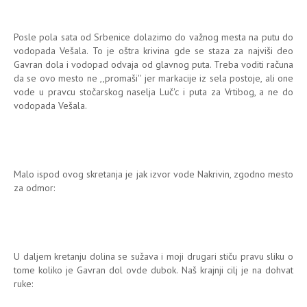
Posle pola sata od Srbenice dolazimo do važnog mesta na putu do
vodopada Vešala. To je oštra krivina gde se staza za najviši deo
Gavran dola i vodopad odvaja od glavnog puta. Treba voditi računa
da se ovo mesto ne ,,promaši'' jer markacije iz sela postoje, ali one
vode u pravcu stočarskog naselja Luč'c i puta za Vrtibog, a ne do
vodopada Vešala.
Malo ispod ovog skretanja je jak izvor vode Nakrivin, zgodno mesto
za odmor:
U daljem kretanju dolina se sužava i moji drugari stiču pravu sliku o
tome koliko je Gavran dol ovde dubok. Naš krajnji cilj je na dohvat
ruke: