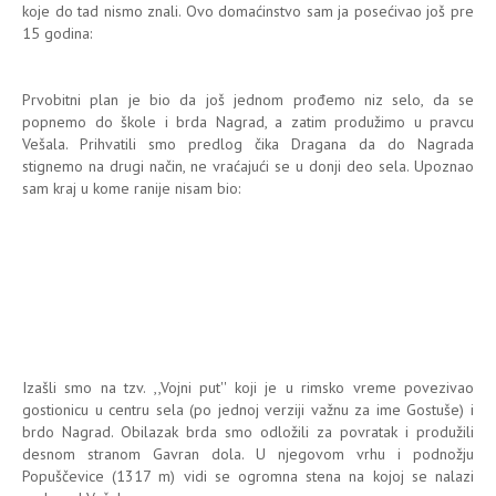
koje do tad nismo znali. Ovo domaćinstvo sam ja posećivao još pre
15 godina:
Prvobitni plan je bio da još jednom prođemo niz selo, da se
popnemo do škole i brda Nagrad, a zatim produžimo u pravcu
Vešala. Prihvatili smo predlog čika Dragana da do Nagrada
stignemo na drugi način, ne vraćajući se u donji deo sela. Upoznao
sam kraj u kome ranije nisam bio:
Izašli smo na tzv. ,,Vojni put'' koji je u rimsko vreme povezivao
gostionicu u centru sela (po jednoj verziji važnu za ime Gostuše) i
brdo Nagrad. Obilazak brda smo odložili za povratak i produžili
desnom stranom Gavran dola. U njegovom vrhu i podnožju
Popuščevice (1317 m) vidi se ogromna stena na kojoj se nalazi