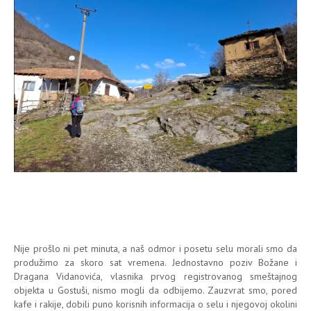
Nije prošlo ni pet minuta, a naš odmor i posetu selu morali smo da
produžimo za skoro sat vremena. Jednostavno poziv Božane i
Dragana Vidanovića, vlasnika prvog registrovanog smeštajnog
objekta u Gostuši, nismo mogli da odbijemo. Zauzvrat smo, pored
kafe i rakije, dobili puno korisnih informacija o selu i njegovoj okolini