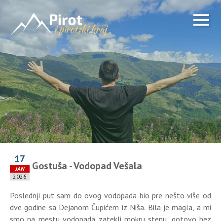
17
Gostuša - Vodopad Vešala
JAN
2026
Poslednji put sam do ovog vodopada bio pre nešto više od
dve godine sa Dejanom Čupićem iz Niša. Bila je magla, a mi
smo na mestu vodopada zatekli mokru stenu, gotovo bez