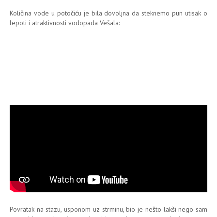
Količina vode u potočiću je bila dovoljna da steknemo pun utisak o
lepoti i atraktivnosti vodopada Vešala:
Povratak na stazu, usponom uz strminu, bio je nešto lakši nego sam