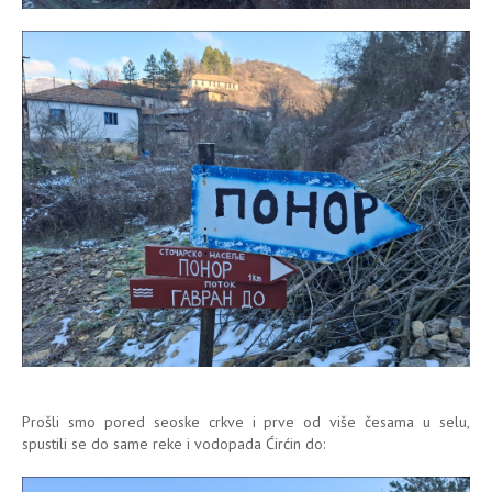
Prošli smo pored seoske crkve i prve od više česama u selu,
spustili se do same reke i vodopada Ćirćin do: