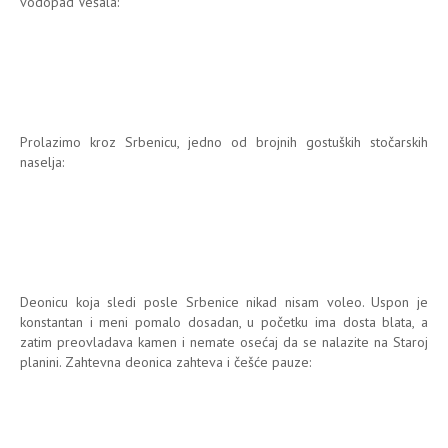
vodopad Vešala:
Prolazimo kroz Srbenicu, jedno od brojnih gostuških stočarskih
naselja:
Deonicu koja sledi posle Srbenice nikad nisam voleo. Uspon je
konstantan i meni pomalo dosadan, u početku ima dosta blata, a
zatim preovladava kamen i nemate osećaj da se nalazite na Staroj
planini. Zahtevna deonica zahteva i češće pauze: