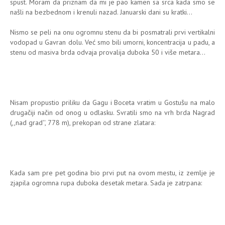
spust. Moram da priznam da mi je pao kamen sa srca kada smo se
našli na bezbednom i krenuli nazad. Januarski dani su kratki...
Nismo se peli na onu ogromnu stenu da bi posmatrali prvi vertikalni
vodopad u Gavran dolu. Već smo bili umorni, koncentracija u padu, a
stenu od masiva brda odvaja provalija duboka 50 i više metara...
Nisam propustio priliku da Gagu i Boceta vratim u Gostušu na malo
drugačiji način od onog u odlasku. Svratili smo na vrh brda Nagrad
(,,nad grad'', 778 m), prekopan od strane zlatara:
Kada sam pre pet godina bio prvi put na ovom mestu, iz zemlje je
zjapila ogromna rupa duboka desetak metara. Sada je zatrpana: