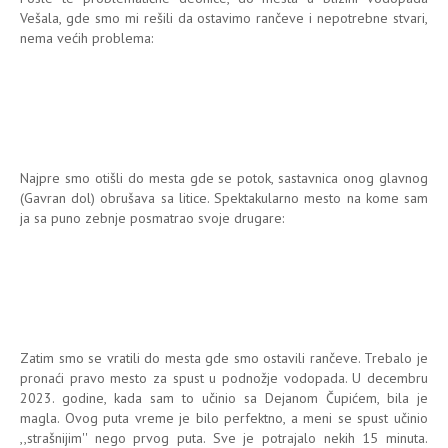
Vešala, gde smo mi rešili da ostavimo rančeve i nepotrebne stvari,
nema većih problema:
Najpre smo otišli do mesta gde se potok, sastavnica onog glavnog
(Gavran dol) obrušava sa litice. Spektakularno mesto na kome sam
ja sa puno zebnje posmatrao svoje drugare:
Zatim smo se vratili do mesta gde smo ostavili rančeve. Trebalo je
pronaći pravo mesto za spust u podnožje vodopada. U decembru
2023. godine, kada sam to učinio sa Dejanom Čupićem, bila je
magla. Ovog puta vreme je bilo perfektno, a meni se spust učinio
,,strašnijim'' nego prvog puta. Sve je potrajalo nekih 15 minuta.