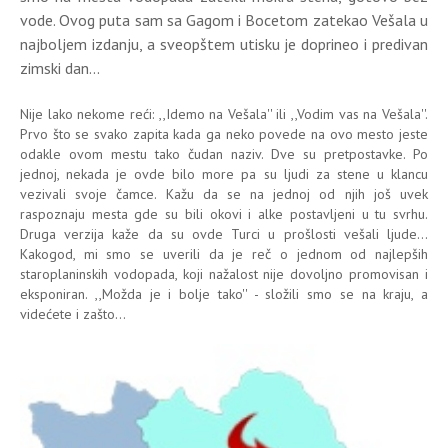
vode. Ovog puta sam sa Gagom i Bocetom zatekao Vešala u
najboljem izdanju, a sveopštem utisku je doprineo i predivan
zimski dan...
Nije lako nekome reći: ,,Idemo na Vešala'' ili ,,Vodim vas na Vešala''.
Prvo što se svako zapita kada ga neko povede na ovo mesto jeste
odakle ovom mestu tako čudan naziv. Dve su pretpostavke. Po
jednoj, nekada je ovde bilo more pa su ljudi za stene u klancu
vezivali svoje čamce. Kažu da se na jednoj od njih još uvek
raspoznaju mesta gde su bili okovi i alke postavljeni u tu svrhu.
Druga verzija kaže da su ovde Turci u prošlosti vešali ljude...
Kakogod, mi smo se uverili da je reč o jednom od najlepših
staroplaninskih vodopada, koji nažalost nije dovoljno promovisan i
eksponiran. ,,Možda je i bolje tako'' - složili smo se na kraju, a
videćete i zašto...